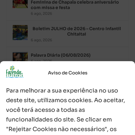
Feminina de Chapala celebra aniversário
com missa e festa
6 ago, 2026
Boletim JULHO de 2026 – Centro Infantil
Chitaitai
6 ago, 2026
Palavra Diária (06/08/2026)
6 ago, 2026
Aviso de Cookies
Após ordenação, Padre Raymundo
Fagner é recebido com festa na Fazenda
Para melhorar a sua experiência no uso
de Guadalajara
5 ago, 2026
deste site, utilizamos cookies. Ao aceitar,
você terá acesso a todas as
Fazenda Dom Mário comemora 5 anos
com testemunhos e missa em São
funcionalidades do site. Se clicar em
Cristóvão
"Rejeitar Cookies não necessários", os
5 ago, 2026