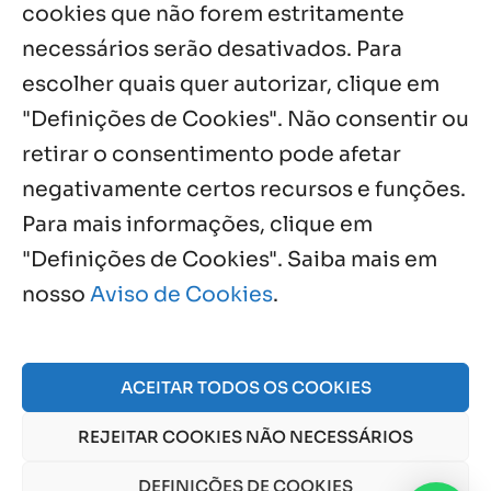
cookies que não forem estritamente
necessários serão desativados. Para
Notícias por Categoria
escolher quais quer autorizar, clique em
"Definições de Cookies". Não consentir ou
retirar o consentimento pode afetar
negativamente certos recursos e funções.
Próximos Eventos
Para mais informações, clique em
"Definições de Cookies". Saiba mais em
nosso
Aviso de Cookies
.
Agosto, 2026
NO EVENTS
ACEITAR TODOS OS COOKIES
REJEITAR COOKIES NÃO NECESSÁRIOS
© 2026 Obra Social Nossa Senhora da Gloria - Fazenda
da Esperança. CNPJ: 48555775000150 |
Aviso de Cookies
DEFINIÇÕES DE COOKIES