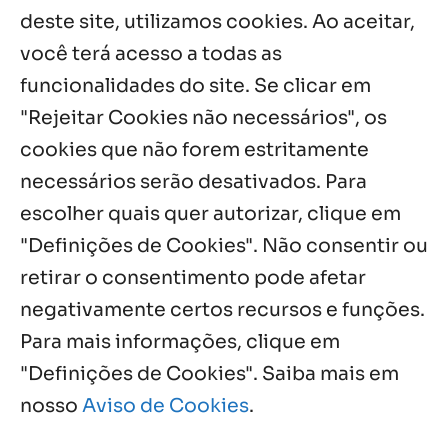
missão em encontro
deste site, utilizamos cookies. Ao aceitar,
7 ago, 2026
você terá acesso a todas as
funcionalidades do site. Se clicar em
Palavra Diária (07/08/2026)
7 ago, 2026
"Rejeitar Cookies não necessários", os
cookies que não forem estritamente
necessários serão desativados. Para
Notícias por Categoria
escolher quais quer autorizar, clique em
"Definições de Cookies". Não consentir ou
retirar o consentimento pode afetar
negativamente certos recursos e funções.
Próximos Eventos
Para mais informações, clique em
"Definições de Cookies". Saiba mais em
nosso
Aviso de Cookies
.
Agosto, 2026