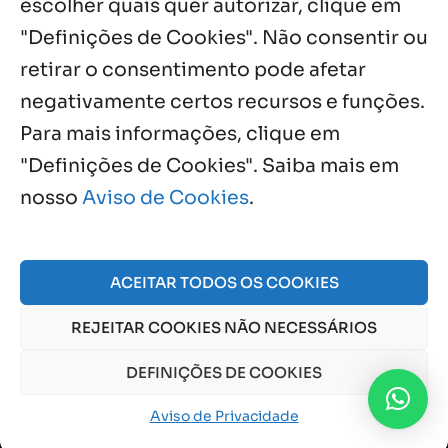
escolher quais quer autorizar, clique em
"Definições de Cookies". Não consentir ou
retirar o consentimento pode afetar
negativamente certos recursos e funções.
Próximos Eventos
Para mais informações, clique em
"Definições de Cookies". Saiba mais em
nosso
Aviso de Cookies
.
Agosto, 2026
NO EVENTS
ACEITAR TODOS OS COOKIES
REJEITAR COOKIES NÃO NECESSÁRIOS
© 2026 Obra Social Nossa Senhora da Gloria - Fazenda
da Esperança. CNPJ: 48555775000150 |
Aviso de Cookies
DEFINIÇÕES DE COOKIES
e
Aviso de Privacidade
Aviso de Privacidade