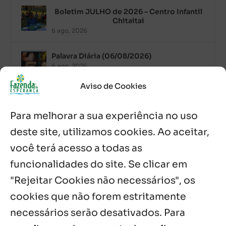
Boletim JULHO de 2026 – Centro Infantil
Chitaitai
6 ago, 2026
Palavra Diária (06/08/2026)
6 ago, 2026
Aviso de Cookies
Após ordenação, Padre Raymundo
Fagner é recebido com festa na Fazenda
Para melhorar a sua experiência no uso
de Guadalajara
5 ago, 2026
deste site, utilizamos cookies. Ao aceitar,
você terá acesso a todas as
Fazenda Dom Mário comemora 5 anos
com testemunhos e missa em São
funcionalidades do site. Se clicar em
Cristóvão
"Rejeitar Cookies não necessários", os
5 ago, 2026
cookies que não forem estritamente
necessários serão desativados. Para
Notícias por Categoria