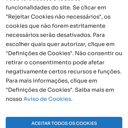
Es de Chapala celebram perseverança e
funcionalidades do site. Se clicar em
missão em encontro
"Rejeitar Cookies não necessários", os
7 ago, 2026
cookies que não forem estritamente
necessários serão desativados. Para
Notícias por Categoria
escolher quais quer autorizar, clique em
"Definições de Cookies". Não consentir ou
retirar o consentimento pode afetar
negativamente certos recursos e funções.
Próximos Eventos
Para mais informações, clique em
"Definições de Cookies". Saiba mais em
nosso
Aviso de Cookies
.
Agosto, 2026
NO EVENTS
ACEITAR TODOS OS COOKIES