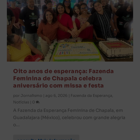
Oito anos de esperança: Fazenda
Feminina de Chapala celebra
aniversário com missa e festa
por
Jornalismo
|
ago 6, 2026
|
Fazenda da Esperança
,
Notícias
|
0
A Fazenda da Esperança Feminina de Chapala, em
Guadalajara (México), celebrou com grande alegria
o...