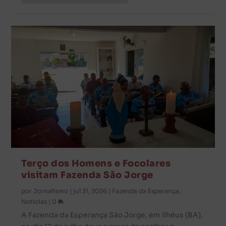
Terço dos Homens e Focolares
visitam Fazenda São Jorge
por
Jornalismo
|
jul 31, 2026
|
Fazenda da Esperança
,
Notícias
|
0
A Fazenda da Esperança São Jorge, em Ilhéus (BA),