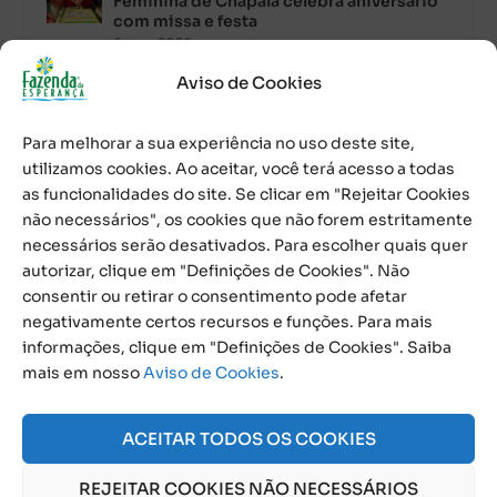
Feminina de Chapala celebra aniversário
com missa e festa
6 ago, 2026
Aviso de Cookies
Notícias por Categoria
Para melhorar a sua experiência no uso deste site,
utilizamos cookies. Ao aceitar, você terá acesso a todas
as funcionalidades do site. Se clicar em "Rejeitar Cookies
não necessários", os cookies que não forem estritamente
necessários serão desativados. Para escolher quais quer
autorizar, clique em "Definições de Cookies". Não
Próximos Eventos
consentir ou retirar o consentimento pode afetar
negativamente certos recursos e funções. Para mais
informações, clique em "Definições de Cookies". Saiba
Agosto, 2026
mais em nosso
Aviso de Cookies
.
NO EVENTS
ACEITAR TODOS OS COOKIES
REJEITAR COOKIES NÃO NECESSÁRIOS