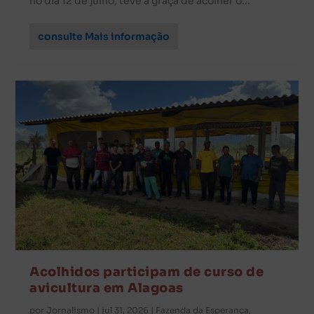
no dia 12 de julho, teve a graça de acolher o...
consulte Mais informação
Acolhidos participam de curso de
avicultura em Alagoas
por
Jornalismo
|
jul 31, 2026
|
Fazenda da Esperança
,