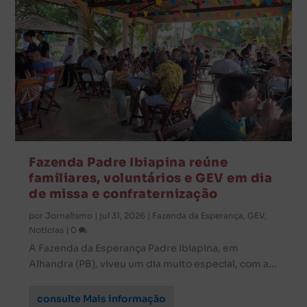
Fazenda Padre Ibiapina reúne
familiares, voluntários e GEV em dia
de missa e confraternização
por
Jornalismo
|
jul 31, 2026
|
Fazenda da Esperança
,
GEV
,
Notícias
|
0
A Fazenda da Esperança Padre Ibiapina, em
Alhandra (PB), viveu um dia muito especial, com a...
consulte Mais informação