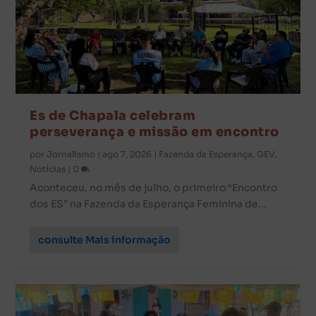
Es de Chapala celebram
perseverança e missão em encontro
por
Jornalismo
|
ago 7, 2026
|
Fazenda da Esperança
,
GEV
,
Notícias
|
0
Aconteceu, no mês de julho, o primeiro “Encontro
dos ES” na Fazenda da Esperança Feminina de...
consulte Mais informação