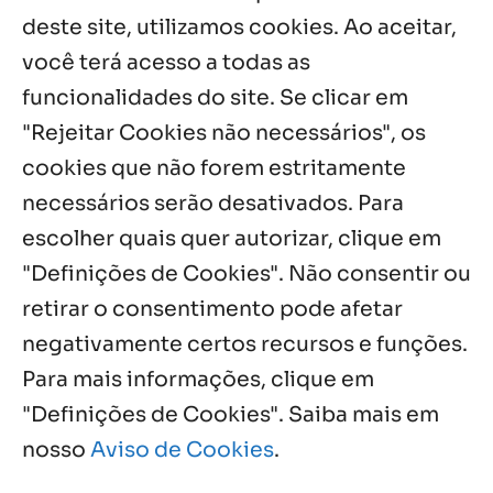
missão em encontro
deste site, utilizamos cookies. Ao aceitar,
7 ago, 2026
você terá acesso a todas as
funcionalidades do site. Se clicar em
Palavra Diária (07/08/2026)
7 ago, 2026
"Rejeitar Cookies não necessários", os
cookies que não forem estritamente
necessários serão desativados. Para
Notícias por Categoria
escolher quais quer autorizar, clique em
"Definições de Cookies". Não consentir ou
retirar o consentimento pode afetar
negativamente certos recursos e funções.
Próximos Eventos
Para mais informações, clique em
"Definições de Cookies". Saiba mais em
nosso
Aviso de Cookies
.
Agosto, 2026