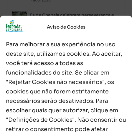
7 ago, 2026
Es de Chapala celebram perseverança e
missão em encontro
7 ago, 2026
Aviso de Cookies
Palavra Diária (07/08/2026)
Para melhorar a sua experiência no uso
7 ago, 2026
deste site, utilizamos cookies. Ao aceitar,
você terá acesso a todas as
Oito anos de esperança: Fazenda
Feminina de Chapala celebra aniversário
funcionalidades do site. Se clicar em
com missa e festa
"Rejeitar Cookies não necessários", os
6 ago, 2026
cookies que não forem estritamente
necessários serão desativados. Para
Notícias por Categoria
escolher quais quer autorizar, clique em
"Definições de Cookies". Não consentir ou
retirar o consentimento pode afetar