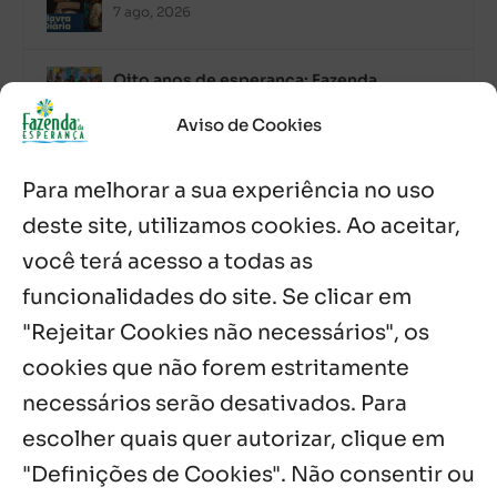
7 ago, 2026
Oito anos de esperança: Fazenda
Feminina de Chapala celebra aniversário
com missa e festa
Aviso de Cookies
6 ago, 2026
Para melhorar a sua experiência no uso
Boletim JULHO de 2026 – Centro Infantil
Chitaitai
deste site, utilizamos cookies. Ao aceitar,
6 ago, 2026
você terá acesso a todas as
funcionalidades do site. Se clicar em
Palavra Diária (06/08/2026)
6 ago, 2026
"Rejeitar Cookies não necessários", os
cookies que não forem estritamente
necessários serão desativados. Para
Notícias por Categoria
escolher quais quer autorizar, clique em
"Definições de Cookies". Não consentir ou