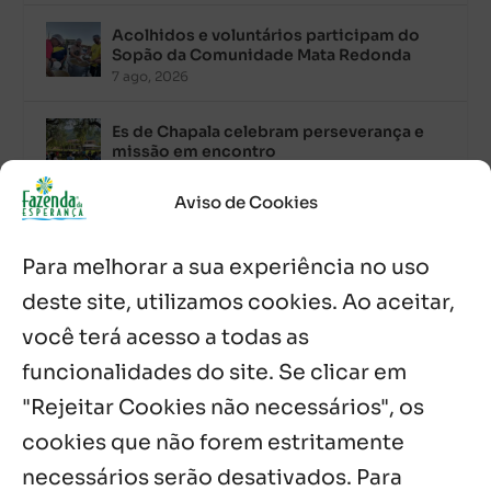
Acolhidos e voluntários participam do
Sopão da Comunidade Mata Redonda
7 ago, 2026
Es de Chapala celebram perseverança e
missão em encontro
7 ago, 2026
Aviso de Cookies
Palavra Diária (07/08/2026)
7 ago, 2026
Para melhorar a sua experiência no uso
deste site, utilizamos cookies. Ao aceitar,
Oito anos de esperança: Fazenda
você terá acesso a todas as
Feminina de Chapala celebra aniversário
com missa e festa
funcionalidades do site. Se clicar em
6 ago, 2026
"Rejeitar Cookies não necessários", os
cookies que não forem estritamente
Notícias por Categoria
necessários serão desativados. Para