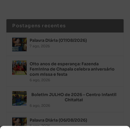
Postagens recentes
Palavra Diária (07/08/2026)
7 ago, 2026
Oito anos de esperança: Fazenda
Feminina de Chapala celebra aniversário
com missa e festa
6 ago, 2026
Boletim JULHO de 2026 – Centro Infantil
Chitaitai
6 ago, 2026
Palavra Diária (06/08/2026)
6 ago, 2026