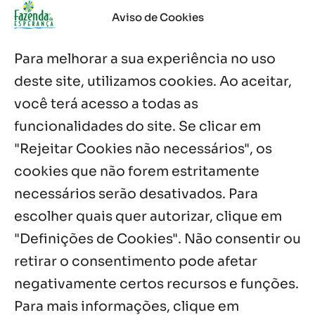
Aviso de Cookies
Após ordenação, Padre Raymundo
Fagner é recebido com festa na Fazenda
Para melhorar a sua experiência no uso
de Guadalajara
5 ago, 2026
deste site, utilizamos cookies. Ao aceitar,
você terá acesso a todas as
Fazenda Dom Mário comemora 5 anos
com testemunhos e missa em São
funcionalidades do site. Se clicar em
Cristóvão
"Rejeitar Cookies não necessários", os
5 ago, 2026
cookies que não forem estritamente
necessários serão desativados. Para
Notícias por Categoria
escolher quais quer autorizar, clique em
"Definições de Cookies". Não consentir ou
retirar o consentimento pode afetar
negativamente certos recursos e funções.
Próximos Eventos
Para mais informações, clique em