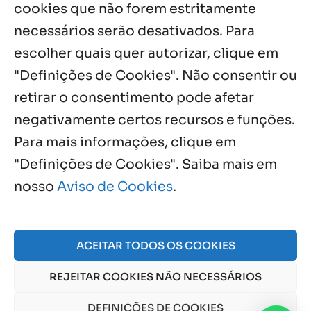
cookies que não forem estritamente
necessários serão desativados. Para
Notícias por Categoria
escolher quais quer autorizar, clique em
"Definições de Cookies". Não consentir ou
retirar o consentimento pode afetar
negativamente certos recursos e funções.
Próximos Eventos
Para mais informações, clique em
"Definições de Cookies". Saiba mais em
nosso
Aviso de Cookies
.
Agosto, 2026
NO EVENTS
ACEITAR TODOS OS COOKIES
REJEITAR COOKIES NÃO NECESSÁRIOS
© 2026 Obra Social Nossa Senhora da Gloria - Fazenda
da Esperança. CNPJ: 48555775000150 |
Aviso de Cookies
DEFINIÇÕES DE COOKIES