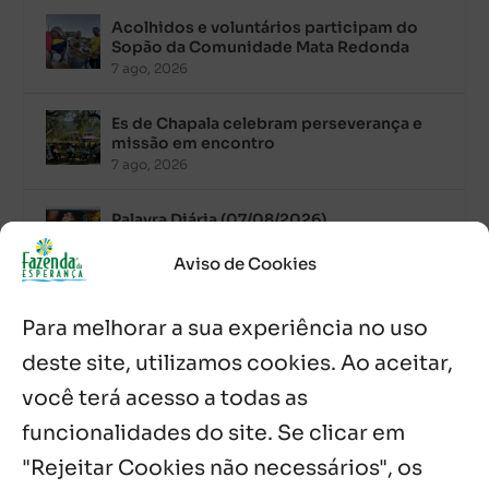
Acolhidos e voluntários participam do
Sopão da Comunidade Mata Redonda
7 ago, 2026
Es de Chapala celebram perseverança e
missão em encontro
7 ago, 2026
Palavra Diária (07/08/2026)
7 ago, 2026
Aviso de Cookies
Oito anos de esperança: Fazenda
Para melhorar a sua experiência no uso
Feminina de Chapala celebra aniversário
com missa e festa
deste site, utilizamos cookies. Ao aceitar,
6 ago, 2026
você terá acesso a todas as
Boletim JULHO de 2026 – Centro Infantil
funcionalidades do site. Se clicar em
Chitaitai
"Rejeitar Cookies não necessários", os
6 ago, 2026