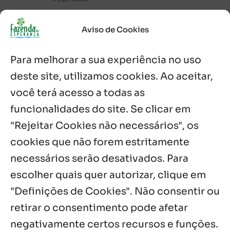
Palavra Diária (05/08/2026)
Aviso de Cookies
5 ago, 2026
Para melhorar a sua experiência no uso
Palavra Diária (04/08/2026)
deste site, utilizamos cookies. Ao aceitar,
4 ago, 2026
você terá acesso a todas as
funcionalidades do site. Se clicar em
Palavra de Vida (Agosto de 2026)
3 ago, 2026
"Rejeitar Cookies não necessários", os
cookies que não forem estritamente
necessários serão desativados. Para
Notícias por Categoria
escolher quais quer autorizar, clique em
"Definições de Cookies". Não consentir ou
retirar o consentimento pode afetar
negativamente certos recursos e funções.