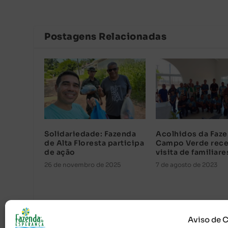
Postagens Relacionadas
Solidariedade: Fazenda
Acolhidos da Faz
de Alta Floresta participa
Campo Verde rece
de ação
visita de familiare
26 de novembro de 2025
7 de agosto de 2023
Aviso de 