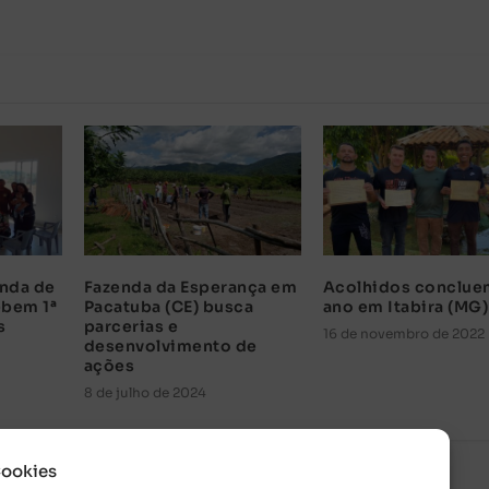
enda de
Fazenda da Esperança em
Acolhidos conclue
bem 1ª
Pacatuba (CE) busca
ano em Itabira (MG)
s
parcerias e
16 de novembro de 2022
desenvolvimento de
ações
8 de julho de 2024
Cookies