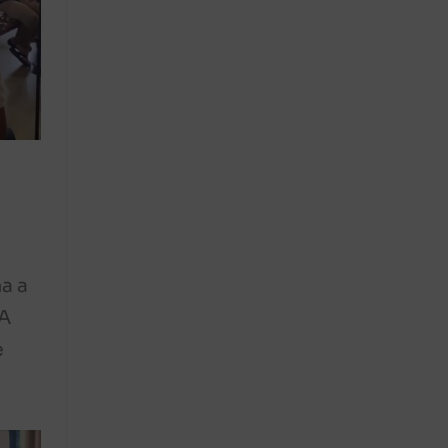
a a
 A
e