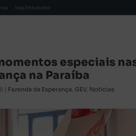
ança
Seja Embaixador
omentos especiais na
ança na Paraíba
25
|
Fazenda da Esperança
,
GEV
,
Notícias