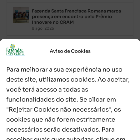
Fazenda Santa Francisca Romana marca
presença em encontro pelo Prêmio
Innovare no CRAM
8 ago, 2026
Palavra Diária (08/08/2026)
8 ago, 2026
Aviso de Cookies
Para melhorar a sua experiência no uso
Acolhidos e voluntários participam do
Sopão da Comunidade Mata Redonda
deste site, utilizamos cookies. Ao aceitar,
7 ago, 2026
você terá acesso a todas as
Es de Chapala celebram perseverança e
funcionalidades do site. Se clicar em
missão em encontro
"Rejeitar Cookies não necessários", os
7 ago, 2026
cookies que não forem estritamente
necessários serão desativados. Para
Notícias por Categoria
escolher quais quer autorizar, clique em