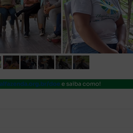
alfazenda.org.br/doe
e saiba como!