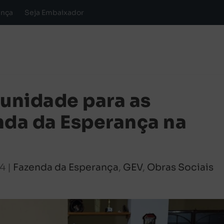
ança
Seja Embaixador
 unidade para as
nda da Esperança na
24
|
Fazenda da Esperança
,
GEV
,
Obras Sociais