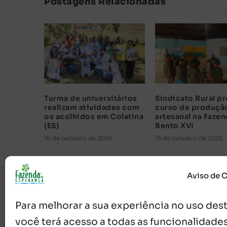
Postagens Relacionadas
Turma de universitários
Sindicato Rural 
realizam atividades com
curso de produçã
os acolhidos em Colatina
artesanal na Faze
(ES)
Bento XVI
16 de outubro de 2024
15 de outubro de 2025
Aviso de 
Para melhorar a sua experiência no uso deste
você terá acesso a todas as funcionalidades