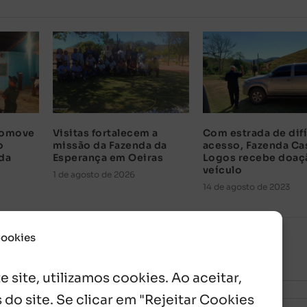
promove
Visitas fortalecem a
Com estrada de difí
o
missão da Fazenda da
acesso, Fazenda Ca
nda
Esperança em Oeiras
Logos recebe doaç
veículo
1 de agosto de 2026
14 de agosto de 2023
Cookies
 site, utilizamos cookies. Ao aceitar,
 do site. Se clicar em "Rejeitar Cookies