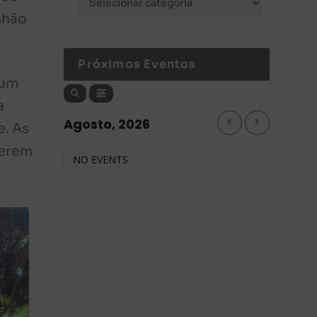
nhão
Próximos Eventos
 um
a
Agosto, 2026
e. As
serem
NO EVENTS