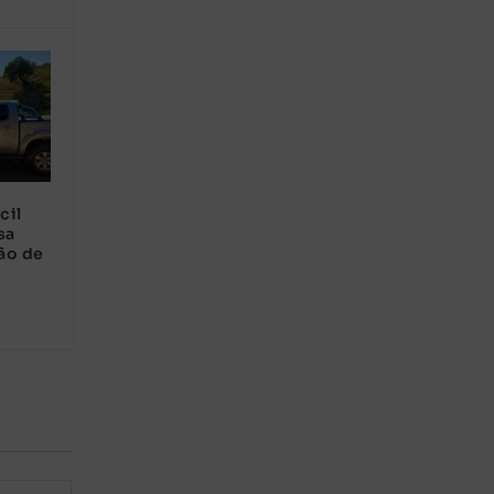
cil
sa
ão de