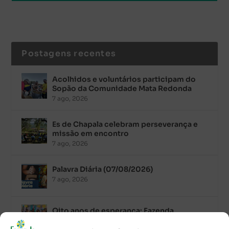
Postagens recentes
Acolhidos e voluntários participam do
Sopão da Comunidade Mata Redonda
7 ago, 2026
Es de Chapala celebram perseverança e
missão em encontro
7 ago, 2026
Palavra Diária (07/08/2026)
7 ago, 2026
Oito anos de esperança: Fazenda
Feminina de Chapala celebra aniversário
com missa e festa