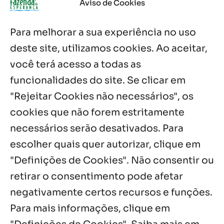
Aviso de Cookies
6 ago, 2026
Para melhorar a sua experiência no uso
Boletim JULHO de 2026 – Centro Infantil
Chitaitai
deste site, utilizamos cookies. Ao aceitar,
6 ago, 2026
você terá acesso a todas as
funcionalidades do site. Se clicar em
Palavra Diária (06/08/2026)
6 ago, 2026
"Rejeitar Cookies não necessários", os
cookies que não forem estritamente
necessários serão desativados. Para
Notícias por Categoria
escolher quais quer autorizar, clique em
"Definições de Cookies". Não consentir ou
retirar o consentimento pode afetar
negativamente certos recursos e funções.
Próximos Eventos
Para mais informações, clique em