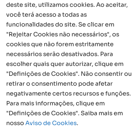
5 ago, 2026
deste site, utilizamos cookies. Ao aceitar,
você terá acesso a todas as
Fazenda Dom Mário comemora 5 anos
com testemunhos e missa em São
funcionalidades do site. Se clicar em
Cristóvão
"Rejeitar Cookies não necessários", os
5 ago, 2026
cookies que não forem estritamente
necessários serão desativados. Para
Notícias por Categoria
escolher quais quer autorizar, clique em
"Definições de Cookies". Não consentir ou
retirar o consentimento pode afetar
negativamente certos recursos e funções.
Próximos Eventos
Para mais informações, clique em
"Definições de Cookies". Saiba mais em
nosso
Aviso de Cookies
.
Agosto, 2026
NO EVENTS