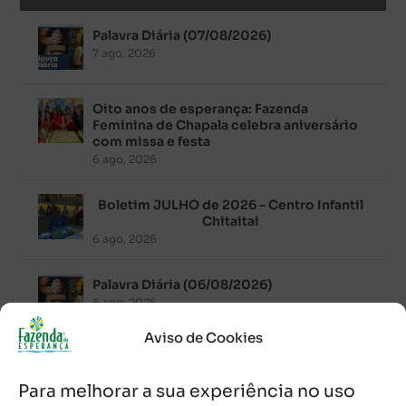
Palavra Diária (07/08/2026)
7 ago, 2026
Oito anos de esperança: Fazenda
Feminina de Chapala celebra aniversário
com missa e festa
6 ago, 2026
Boletim JULHO de 2026 – Centro Infantil
Chitaitai
6 ago, 2026
Palavra Diária (06/08/2026)
6 ago, 2026
Aviso de Cookies
Após ordenação, Padre Raymundo
Fagner é recebido com festa na Fazenda
Para melhorar a sua experiência no uso
de Guadalajara