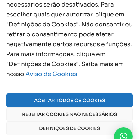
necessários serão desativados. Para
Notícias por Categoria
escolher quais quer autorizar, clique em
"Definições de Cookies". Não consentir ou
retirar o consentimento pode afetar
negativamente certos recursos e funções.
Próximos Eventos
Para mais informações, clique em
"Definições de Cookies". Saiba mais em
nosso
Aviso de Cookies
.
Agosto, 2026
NO EVENTS
ACEITAR TODOS OS COOKIES
REJEITAR COOKIES NÃO NECESSÁRIOS
© 2026 Obra Social Nossa Senhora da Gloria - Fazenda
da Esperança. CNPJ: 48555775000150 |
Aviso de Cookies
DEFINIÇÕES DE COOKIES
e
Aviso de Privacidade