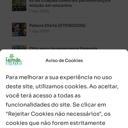
Es de Chapala celebram perseverança e
missão em encontro
7 ago, 2026
Palavra Diária (07/08/2026)
7 ago, 2026
Oito anos de esperança: Fazenda
Feminina de Chapala celebra aniversário
com missa e festa
Aviso de Cookies
6 ago, 2026
Para melhorar a sua experiência no uso
Boletim JULHO de 2026 – Centro Infantil
Chitaitai
deste site, utilizamos cookies. Ao aceitar,
6 ago, 2026
você terá acesso a todas as
funcionalidades do site. Se clicar em
Palavra Diária (06/08/2026)
6 ago, 2026
"Rejeitar Cookies não necessários", os
cookies que não forem estritamente