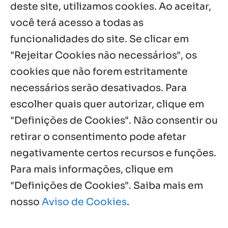
deste site, utilizamos cookies. Ao aceitar,
3 ago, 2026
você terá acesso a todas as
funcionalidades do site. Se clicar em
Palavra Diária (02/08/2026)
2 ago, 2026
"Rejeitar Cookies não necessários", os
cookies que não forem estritamente
necessários serão desativados. Para
Notícias por Categoria
escolher quais quer autorizar, clique em
"Definições de Cookies". Não consentir ou
retirar o consentimento pode afetar
negativamente certos recursos e funções.
Próximos Eventos
Para mais informações, clique em
"Definições de Cookies". Saiba mais em
nosso
Aviso de Cookies
.
Agosto, 2026
NO EVENTS