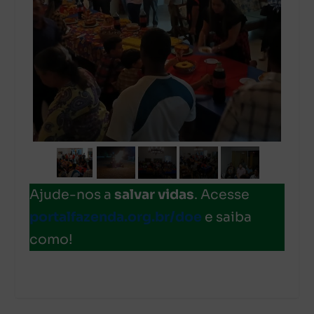
Ajude-nos a
salvar vidas
. Acesse
portalfazenda.org.br/doe
e saiba
como!