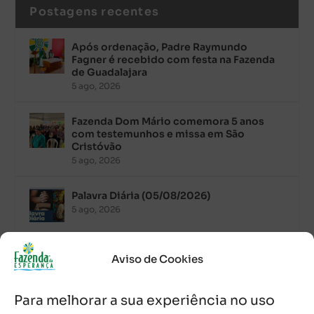
Postagens recentes
Após ordenação, Padre Raymundo
Fagner é recebido com festa na Fazenda
de Guadalajara
5 ago, 2026
Fazenda Dom Mário comemora 5 anos
com testemunhos e missa em São
Cristóvão
5 ago, 2026
Palavra Diária (05/08/2026)
5 ago, 2026
Palavra Diária (04/08/2026)
Aviso de Cookies
4 ago, 2026
Para melhorar a sua experiência no uso
Palavra de Vida (Agosto de 2026)