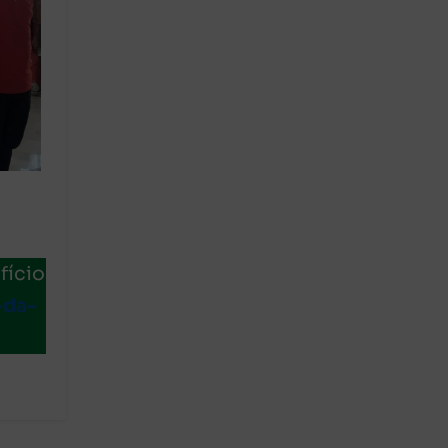
fício
-da-