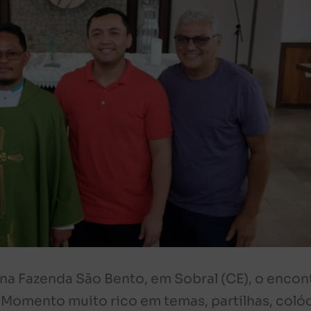
o na Fazenda São Bento, em Sobral (CE), o encon
 Momento muito rico em temas, partilhas, coló