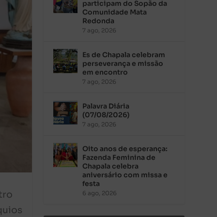
participam do Sopão da
Comunidade Mata
Redonda
7 ago, 2026
Es de Chapala celebram
perseverança e missão
em encontro
7 ago, 2026
Palavra Diária
(07/08/2026)
7 ago, 2026
Oito anos de esperança:
Fazenda Feminina de
Chapala celebra
aniversário com missa e
festa
tro
6 ago, 2026
quios