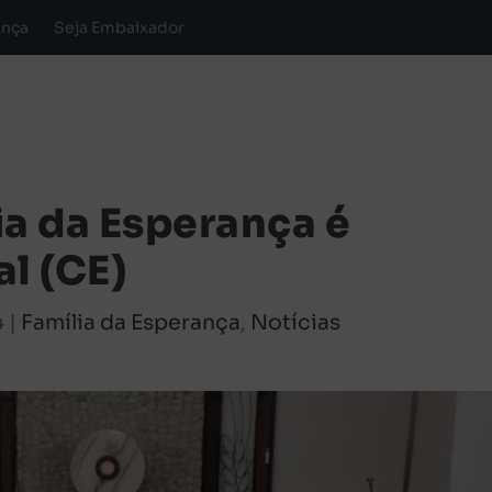
ança
Seja Embaixador
ia da Esperança é
l (CE)
4
|
Família da Esperança
,
Notícias