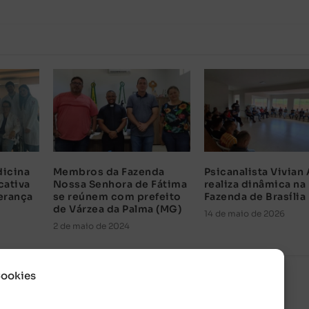
dicina
Membros da Fazenda
Psicanalista Vivian
cativa
Nossa Senhora de Fátima
realiza dinâmica na
erança
se reúnem com prefeito
Fazenda de Brasília
de Várzea da Palma (MG)
14 de maio de 2026
2 de maio de 2024
Cookies