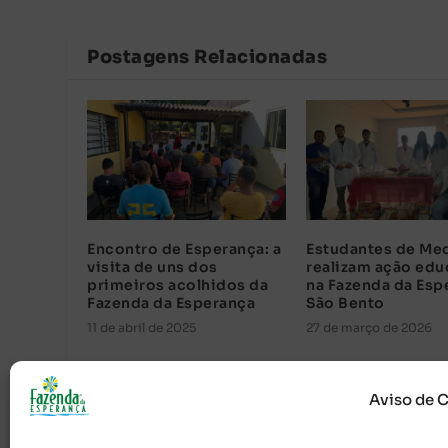
Postagens Relacionadas
Encontro de Esperança: a
Estudantes de Me
visita de uns dos
realizam ação edu
primeiros acolhidos da
na Fazenda da Esp
Fazenda da Esperança
São Bento
11 de abril de 2025
27 de março de 2026
Aviso de 