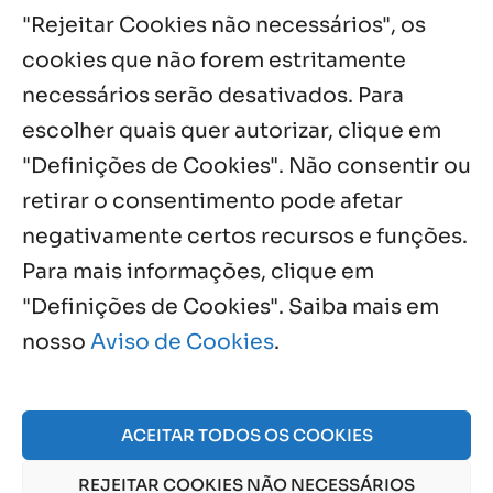
"Rejeitar Cookies não necessários", os
5 ago, 2026
cookies que não forem estritamente
necessários serão desativados. Para
Notícias por Categoria
escolher quais quer autorizar, clique em
"Definições de Cookies". Não consentir ou
retirar o consentimento pode afetar
negativamente certos recursos e funções.
Próximos Eventos
Para mais informações, clique em
"Definições de Cookies". Saiba mais em
nosso
Aviso de Cookies
.
Agosto, 2026
NO EVENTS
ACEITAR TODOS OS COOKIES
REJEITAR COOKIES NÃO NECESSÁRIOS