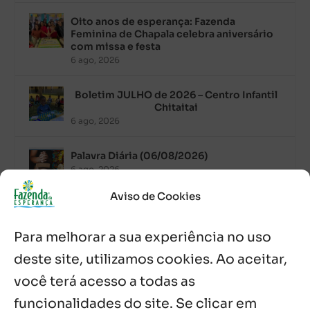
Oito anos de esperança: Fazenda
Feminina de Chapala celebra aniversário
com missa e festa
6 ago, 2026
Boletim JULHO de 2026 – Centro Infantil
Chitaitai
6 ago, 2026
Palavra Diária (06/08/2026)
6 ago, 2026
Aviso de Cookies
Após ordenação, Padre Raymundo
Fagner é recebido com festa na Fazenda
Para melhorar a sua experiência no uso
de Guadalajara
5 ago, 2026
deste site, utilizamos cookies. Ao aceitar,
você terá acesso a todas as
Fazenda Dom Mário comemora 5 anos
com testemunhos e missa em São
funcionalidades do site. Se clicar em
Cristóvão