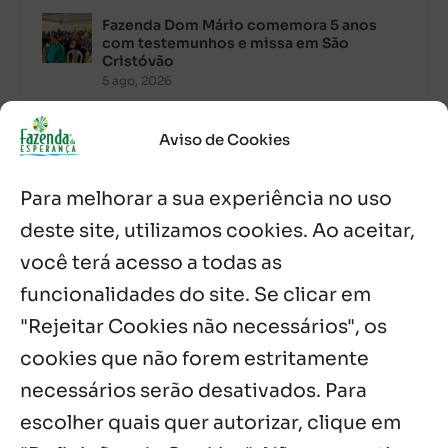
Fazenda Dom Mário comemora 5 anos
com testemunhos e missa em São
Cristóvão
5 ago, 2026
Palavra Diária (05/08/2026)
Aviso de Cookies
5 ago, 2026
Para melhorar a sua experiência no uso
Palavra Diária (04/08/2026)
deste site, utilizamos cookies. Ao aceitar,
4 ago, 2026
você terá acesso a todas as
funcionalidades do site. Se clicar em
Palavra de Vida (Agosto de 2026)
3 ago, 2026
"Rejeitar Cookies não necessários", os
cookies que não forem estritamente
necessários serão desativados. Para
Notícias por Categoria
escolher quais quer autorizar, clique em