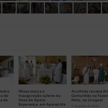
Pedro
Missa marca a
Acolhida recebe Pr
ia de
inauguração solene da
Comunhão na Fazen
a de
Casa de Apoio
Melo, no Uruguai
Esperança, em Aparecida
11 de julho de 2023