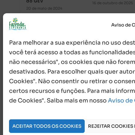
do GEV
16 de outubro de 2025
20 de maio de 2024
Aviso de 
Para melhorar a sua experiência no uso deste
você terá acesso a todas as funcionalidades
não necessários", os cookies que não forem
desativados. Para escolher quais quer autor
Cookies". Não consentir ou retirar o cons
{}
[+]
certos recursos e funções. Para mais infor
de Cookies". Saiba mais em nosso
Aviso de
0
COMENTÁRIOS
ACEITAR TODOS OS COOKIES
REJEITAR COOKIES