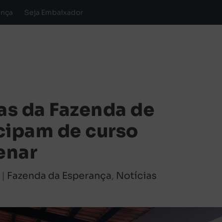
ança
Seja Embaixador
ias da Fazenda de
cipam de curso
enar
|
Fazenda da Esperança
,
Notícias