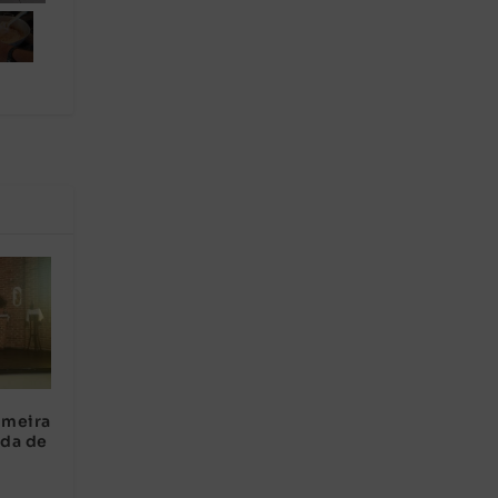
imeira
da de