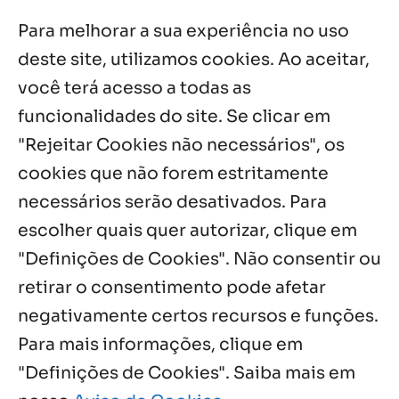
Para melhorar a sua experiência no uso
Acolhidos e voluntários participam do
Sopão da Comunidade Mata Redonda
deste site, utilizamos cookies. Ao aceitar,
7 ago, 2026
você terá acesso a todas as
Es de Chapala celebram perseverança e
funcionalidades do site. Se clicar em
missão em encontro
"Rejeitar Cookies não necessários", os
7 ago, 2026
cookies que não forem estritamente
necessários serão desativados. Para
Notícias por Categoria
escolher quais quer autorizar, clique em
"Definições de Cookies". Não consentir ou
retirar o consentimento pode afetar
negativamente certos recursos e funções.
Próximos Eventos
Para mais informações, clique em
"Definições de Cookies". Saiba mais em