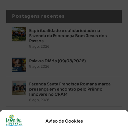
Postagens recentes
Espiritualidade e solidariedade na
Fazenda da Esperança Bom Jesus dos
Passos
9 ago, 2026
Palavra Diária (09/08/2026)
9 ago, 2026
Fazenda Santa Francisca Romana marca
presença em encontro pelo Prêmio
Innovare no CRAM
8 ago, 2026
Palavra Diária (08/08/2026)
8 ago, 2026
Aviso de Cookies