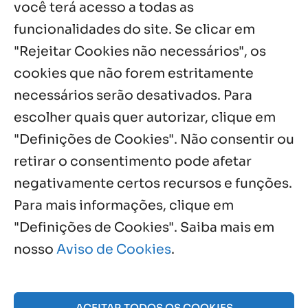
você terá acesso a todas as
Fazenda Dom Mário comemora 5 anos
com testemunhos e missa em São
funcionalidades do site. Se clicar em
Cristóvão
"Rejeitar Cookies não necessários", os
5 ago, 2026
cookies que não forem estritamente
necessários serão desativados. Para
Notícias por Categoria
escolher quais quer autorizar, clique em
"Definições de Cookies". Não consentir ou
retirar o consentimento pode afetar
negativamente certos recursos e funções.
Próximos Eventos
Para mais informações, clique em
"Definições de Cookies". Saiba mais em
nosso
Aviso de Cookies
.
Agosto, 2026
NO EVENTS
ACEITAR TODOS OS COOKIES