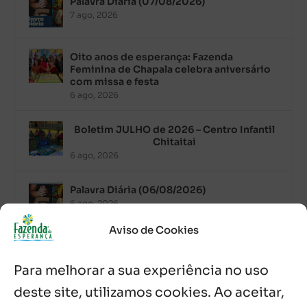
Palavra Diária (07/08/2026)
7 ago, 2026
Oito anos de esperança: Fazenda
Feminina de Chapala celebra aniversário
com missa e festa
6 ago, 2026
Boletim JULHO de 2026 – Centro Infantil
Chitaitai
6 ago, 2026
Palavra Diária (06/08/2026)
6 ago, 2026
Aviso de Cookies
Após ordenação, Padre Raymundo
Fagner é recebido com festa na Fazenda
Para melhorar a sua experiência no uso
de Guadalajara
5 ago, 2026
deste site, utilizamos cookies. Ao aceitar,