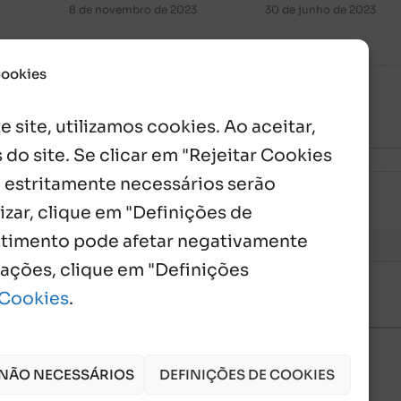
8 de novembro de 2023
30 de junho de 2023
Cookies
 site, utilizamos cookies. Ao aceitar,
 do site. Se clicar em "Rejeitar Cookies
 estritamente necessários serão
izar, clique em "Definições de
entimento pode afetar negativamente
mações, clique em "Definições
 Cookies
.
 NÃO NECESSÁRIOS
DEFINIÇÕES DE COOKIES