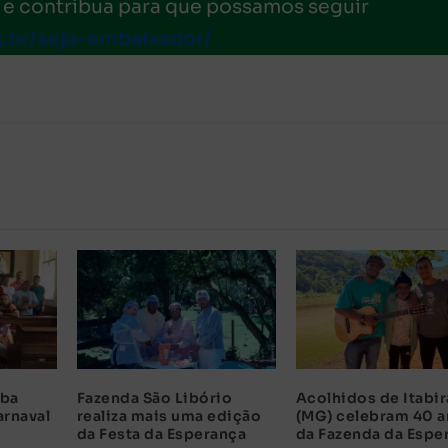
e contribua para que possamos seguir
g.br/seja-embaixador/
uba
Fazenda São Libório
Acolhidos de Itabir
arnaval
realiza mais uma edição
(MG) celebram 40 
o
da Festa da Esperança
da Fazenda da Espe