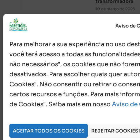
transformadora
10 de março de 2025
Aviso de 
Para melhorar a sua experiência no uso deste
você terá acesso a todas as funcionalidades
não necessários", os cookies que não forem
desativados. Para escolher quais quer autor
Cookies". Não consentir ou retirar o cons
{}
[+]
certos recursos e funções. Para mais infor
de Cookies". Saiba mais em nosso
Aviso de
0
COMENTÁRIOS
ACEITAR TODOS OS COOKIES
REJEITAR COOKIES