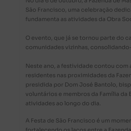
No dia 6 de outubro, a Fazenda de Masb
São Francisco, uma celebração dedic
fundamenta as atividades da Obra Soci
O evento, que já se tornou parte do c
comunidades vizinhas, consolidando-
Neste ano, a festividade contou com a
residentes nas proximidades da Fazen
presidida por Dom José Bantolo, bispo
voluntários e membros da Família da 
atividades ao longo do dia.
A Festa de São Francisco é um moment
fortalecendo os laços entre a Fazend