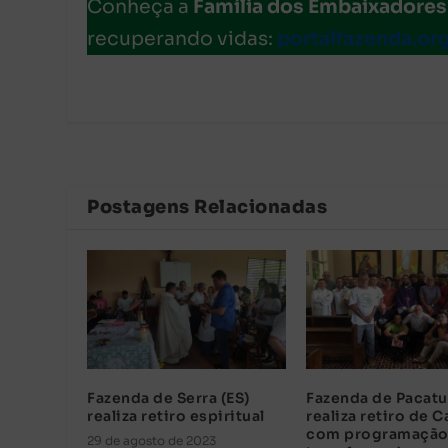
Conheça a
Família dos Embaixadores
recuperando vidas:
portalfazenda.or
Postagens Relacionadas
Fazenda de Serra (ES)
Fazenda de Pacat
realiza retiro espiritual
realiza retiro de C
com programaçã
29 de agosto de 2023