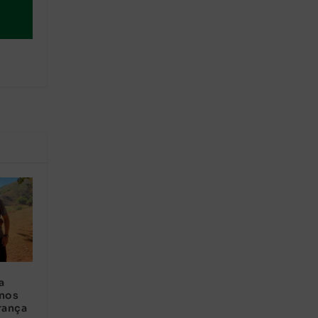
a
anos
rança