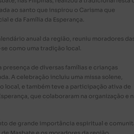
ate, nas Filipinas, realizou a tradicional festa 
ada ao santo que inspirou o Carisma que
al e da Família da Esperança.
alendário anual da região, reuniu moradores da
se como uma tradição local.
 presença de diversas famílias e crianças
da. A celebração incluiu uma missa solene,
 local, e também teve a participação ativa de
Esperança, que colaboraram na organização e 
o de grande importância espiritual e comunitá
a de Masbate e os moradores da região.