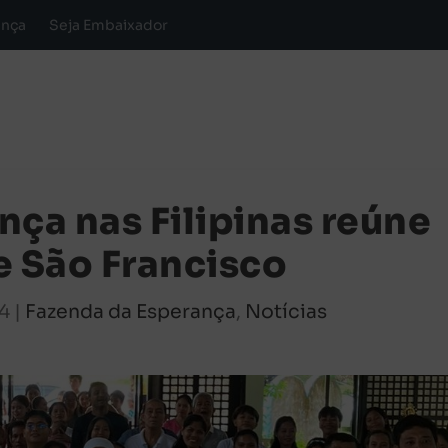
ança
Seja Embaixador
nça nas Filipinas reúne
e São Francisco
24
|
Fazenda da Esperança
,
Notícias