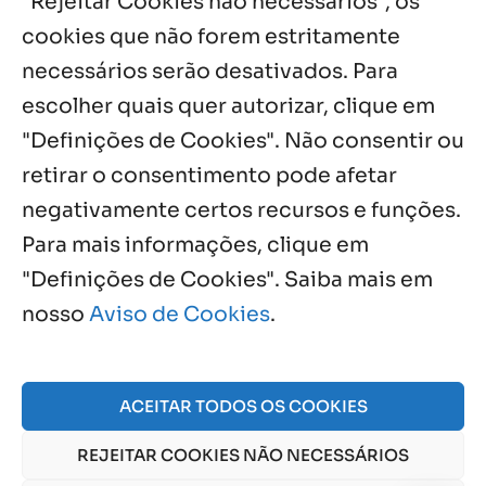
"Rejeitar Cookies não necessários", os
cookies que não forem estritamente
necessários serão desativados. Para
Notícias por Categoria
escolher quais quer autorizar, clique em
"Definições de Cookies". Não consentir ou
retirar o consentimento pode afetar
negativamente certos recursos e funções.
Próximos Eventos
Para mais informações, clique em
"Definições de Cookies". Saiba mais em
nosso
Aviso de Cookies
.
Agosto, 2026
NO EVENTS
ACEITAR TODOS OS COOKIES
REJEITAR COOKIES NÃO NECESSÁRIOS
© 2026 Obra Social Nossa Senhora da Gloria - Fazenda