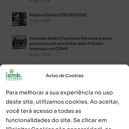
9 ago, 2026
Palavra Diária (09/08/2026)
9 ago, 2026
Fazenda Santa Francisca Romana marca
presença em encontro pelo Prêmio
Innovare no CRAM
8 ago, 2026
Palavra Diária (08/08/2026)
8 ago, 2026
Aviso de Cookies
Para melhorar a sua experiência no uso
Acolhidos e voluntários participam do
Sopão da Comunidade Mata Redonda
deste site, utilizamos cookies. Ao aceitar,
7 ago, 2026
você terá acesso a todas as
Es de Chapala celebram perseverança e
funcionalidades do site. Se clicar em
missão em encontro
7 ago, 2026