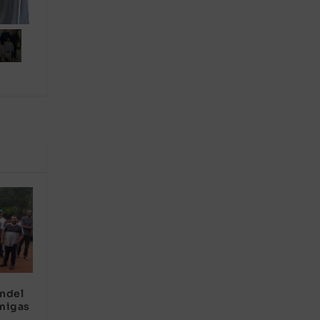
ndel
migas