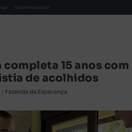
ança
Seja Embaixador
a completa 15 anos com
istia de acolhidos
3
|
Fazenda da Esperança