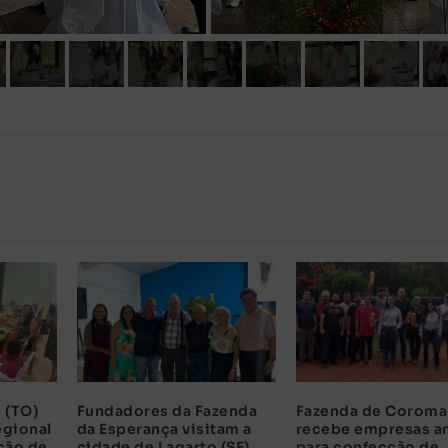
 (TO)
Fundadores da Fazenda
Fazenda de Coroma
egional
da Esperança visitam a
recebe empresas a
ção de
cidade de Lagarto (SE)
para confecção de