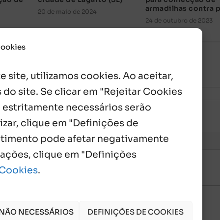
armadilhas contra 
20 de maio de 2024
24 de outubro de 2023
Cookies
 site, utilizamos cookies. Ao aceitar,
 do site. Se clicar em "Rejeitar Cookies
 estritamente necessários serão
izar, clique em "Definições de
entimento pode afetar negativamente
mações, clique em "Definições
 Cookies
.
 NÃO NECESSÁRIOS
DEFINIÇÕES DE COOKIES