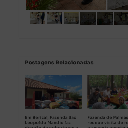
Postagens Relacionadas
Em Berizal, Fazenda São
Fazenda de Palmas
Leopoldo Mandic faz
recebe visita de r
doação de cobertores e
e anuncia constru