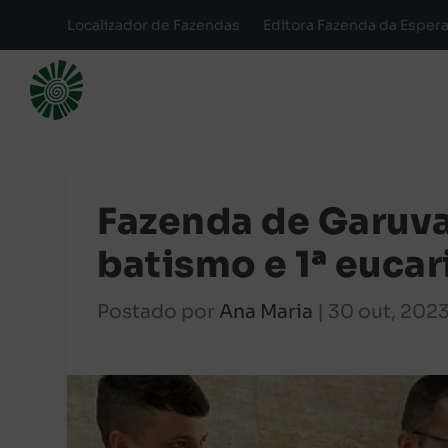
Localizador de Fazendas
Editora Fazenda da Esper
Fazenda de Garuv
batismo e 1ª eucar
Postado por
Ana Maria
|
30 out, 202