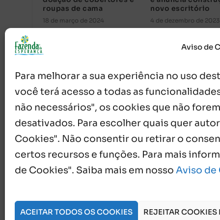
roupas de cama
novo escritório
18 de março de 2024
4 de dezembro de 2023
Aviso de 
Para melhorar a sua experiência no uso deste
você terá acesso a todas as funcionalidades
não necessários", os cookies que não forem
desativados. Para escolher quais quer autor
Cookies". Não consentir ou retirar o cons
{}
[+]
certos recursos e funções. Para mais infor
de Cookies". Saiba mais em nosso
Aviso de
0
COMENTÁRIOS
ACEITAR TODOS OS COOKIES
REJEITAR COOKIES