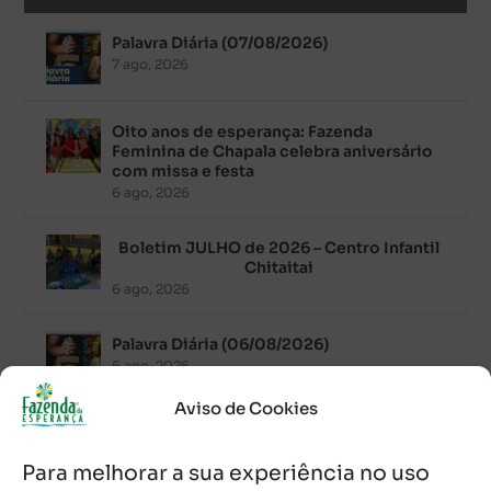
Palavra Diária (07/08/2026)
7 ago, 2026
Oito anos de esperança: Fazenda
Feminina de Chapala celebra aniversário
com missa e festa
6 ago, 2026
Boletim JULHO de 2026 – Centro Infantil
Chitaitai
6 ago, 2026
Palavra Diária (06/08/2026)
6 ago, 2026
Aviso de Cookies
Após ordenação, Padre Raymundo
Fagner é recebido com festa na Fazenda
Para melhorar a sua experiência no uso
de Guadalajara