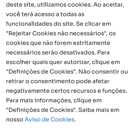
5 ago, 2026
deste site, utilizamos cookies. Ao aceitar,
você terá acesso a todas as
Fazenda Dom Mário comemora 5 anos
com testemunhos e missa em São
funcionalidades do site. Se clicar em
Cristóvão
"Rejeitar Cookies não necessários", os
5 ago, 2026
cookies que não forem estritamente
necessários serão desativados. Para
Notícias por Categoria
escolher quais quer autorizar, clique em
"Definições de Cookies". Não consentir ou
retirar o consentimento pode afetar
negativamente certos recursos e funções.
Próximos Eventos
Para mais informações, clique em
"Definições de Cookies". Saiba mais em
nosso
Aviso de Cookies
.
Agosto, 2026
NO EVENTS