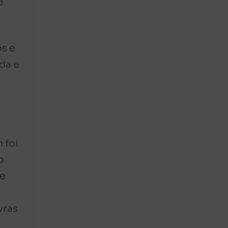
e
os e
da e
 foi
o
 e
vras