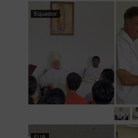
Equador
EUA