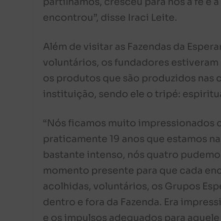
partilhamos, cresceu para nós a fé e
encontrou”, disse Iraci Leite.
Além de visitar as Fazendas da Esper
voluntários, os fundadores estiveram
os produtos que são produzidos nas 
instituição, sendo ele o tripé: espirit
“Nós ficamos muito impressionados c
praticamente 19 anos que estamos na
bastante intenso, nós quatro pudemos
momento presente para que cada enco
acolhidas, voluntários, os Grupos Esp
dentro e fora da Fazenda. Era impress
e os impulsos adequados para aquele 