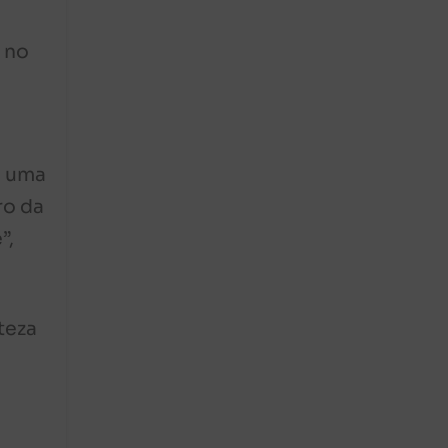
 no
á uma
ro da
”,
teza