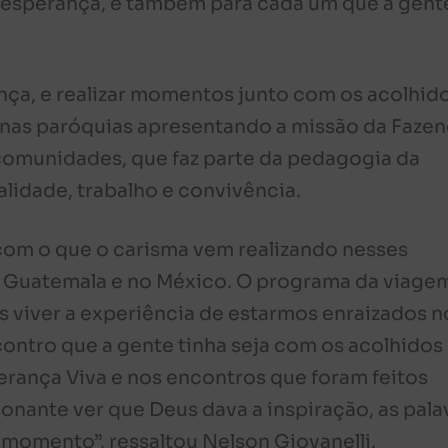
 a esperança, e também para cada um que a gent
ança, e realizar momentos junto com os acolhid
 nas paróquias apresentando a missão da Fazen
comunidades, que faz parte da pedagogia da
ualidade, trabalho e convivência.
om o que o carisma vem realizando nesses
 Guatemala e no México. O programa da viagem
 viver a experiência de estarmos enraizados n
ntro que a gente tinha seja com os acolhidos
erança Viva e nos encontros que foram feitos
ionante ver que Deus dava a inspiração, as pala
momento”, ressaltou Nelson Giovanelli.