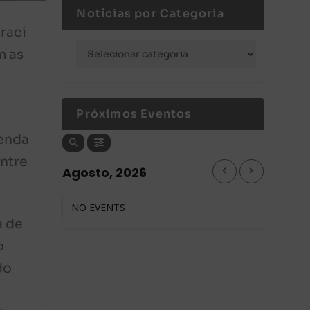
Notícias por Categoria
raci
m as
s
Próximos Eventos
zenda
entre
Agosto, 2026
NO EVENTS
a de
o
do