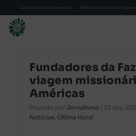
Localizador de Fazendas
Editora Fazenda da Esper
Fundadores da Faz
viagem missionári
Américas
Postado por
Jornalismo
|
23 dez, 20
Notícias
,
Última Hora!