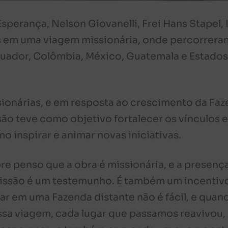
perança, Nelson Giovanelli, Frei Hans Stapel, I
os em uma viagem missionária, onde percorrera
quador, Colômbia, México, Guatemala e Estado
ssionárias, e em resposta ao crescimento da Fa
são teve como objetivo fortalecer os vínculos 
 inspirar e animar novas iniciativas.
re penso que a obra é missionária, e a presenç
issão é um testemunho. É também um incentiv
car em uma Fazenda distante não é fácil, e quan
ssa viagem, cada lugar que passamos reavivou,