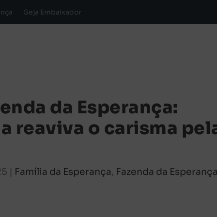
ança
Seja Embaixador
enda da Esperança:
a reaviva o carisma pel
25
|
Família da Esperança
,
Fazenda da Esperanç