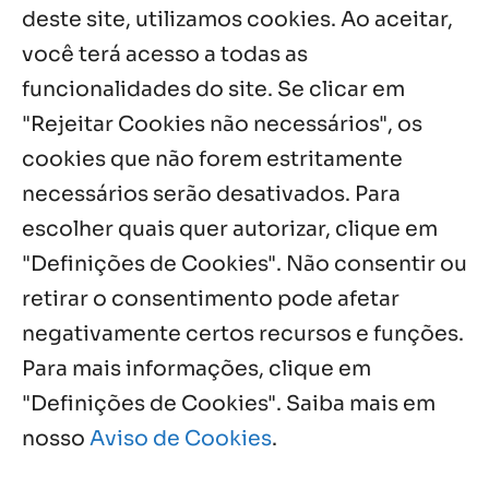
5 ago, 2026
deste site, utilizamos cookies. Ao aceitar,
você terá acesso a todas as
Fazenda Dom Mário comemora 5 anos
com testemunhos e missa em São
funcionalidades do site. Se clicar em
Cristóvão
"Rejeitar Cookies não necessários", os
5 ago, 2026
cookies que não forem estritamente
necessários serão desativados. Para
Notícias por Categoria
escolher quais quer autorizar, clique em
"Definições de Cookies". Não consentir ou
retirar o consentimento pode afetar
negativamente certos recursos e funções.
Próximos Eventos
Para mais informações, clique em
"Definições de Cookies". Saiba mais em
nosso
Aviso de Cookies
.
Agosto, 2026