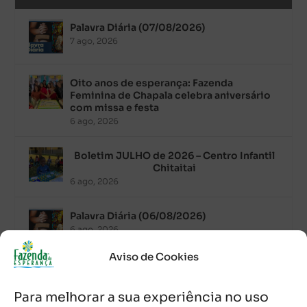
Palavra Diária (07/08/2026)
7 ago, 2026
Oito anos de esperança: Fazenda
Feminina de Chapala celebra aniversário
com missa e festa
6 ago, 2026
Boletim JULHO de 2026 – Centro Infantil
Chitaitai
6 ago, 2026
Palavra Diária (06/08/2026)
6 ago, 2026
Aviso de Cookies
Após ordenação, Padre Raymundo
Fagner é recebido com festa na Fazenda
Para melhorar a sua experiência no uso
de Guadalajara