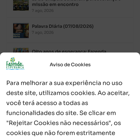
missão em encontro
7 ago, 2026
Palavra Diária (07/08/2026)
7 ago, 2026
Oito anos de esperança: Fazenda
Feminina de Chapala celebra aniversário
com missa e festa
Aviso de Cookies
6 ago, 2026
Para melhorar a sua experiência no uso
Boletim JULHO de 2026 – Centro Infantil
Chitaitai
deste site, utilizamos cookies. Ao aceitar,
6 ago, 2026
você terá acesso a todas as
funcionalidades do site. Se clicar em
Palavra Diária (06/08/2026)
6 ago, 2026
"Rejeitar Cookies não necessários", os
cookies que não forem estritamente