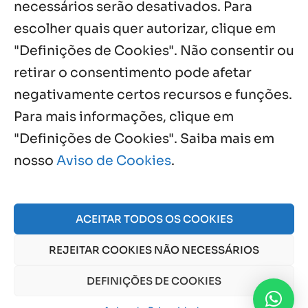
necessários serão desativados. Para
Notícias por Categoria
escolher quais quer autorizar, clique em
"Definições de Cookies". Não consentir ou
retirar o consentimento pode afetar
negativamente certos recursos e funções.
Próximos Eventos
Para mais informações, clique em
"Definições de Cookies". Saiba mais em
nosso
Aviso de Cookies
.
Agosto, 2026
NO EVENTS
ACEITAR TODOS OS COOKIES
REJEITAR COOKIES NÃO NECESSÁRIOS
© 2026 Obra Social Nossa Senhora da Gloria - Fazenda
da Esperança. CNPJ: 48555775000150 |
Aviso de Cookies
DEFINIÇÕES DE COOKIES
e
Aviso de Privacidade