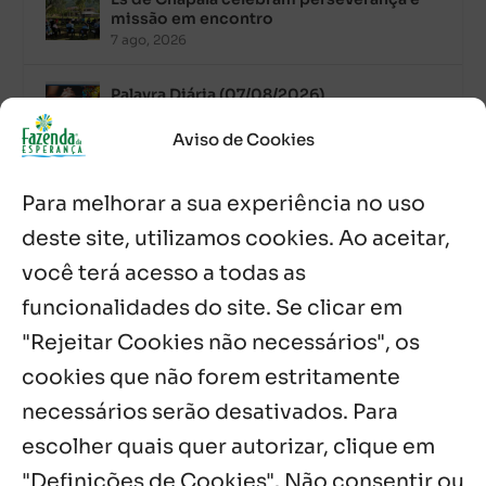
missão em encontro
7 ago, 2026
Palavra Diária (07/08/2026)
7 ago, 2026
Aviso de Cookies
Oito anos de esperança: Fazenda
Para melhorar a sua experiência no uso
Feminina de Chapala celebra aniversário
com missa e festa
deste site, utilizamos cookies. Ao aceitar,
6 ago, 2026
você terá acesso a todas as
Boletim JULHO de 2026 – Centro Infantil
funcionalidades do site. Se clicar em
Chitaitai
"Rejeitar Cookies não necessários", os
6 ago, 2026
cookies que não forem estritamente
necessários serão desativados. Para
Notícias por Categoria
escolher quais quer autorizar, clique em
"Definições de Cookies". Não consentir ou