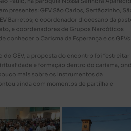
 São Paulo, na paróquia Nossa Senhora Aparecid
eram presentes: GEV São Carlos, Sertãozinho, Sã
 GEV Barretos; o coordenador diocesano da past
reto, e coordenadores de Grupos Narcóticos
de conhecer o Carisma da Esperança e os GEVs
do GEV, a proposta do encontro foi “estreitar
piritualidade e formação dentro do carisma, on
pouco mais sobre os Instrumentos da
 contou ainda com momentos de partilha e