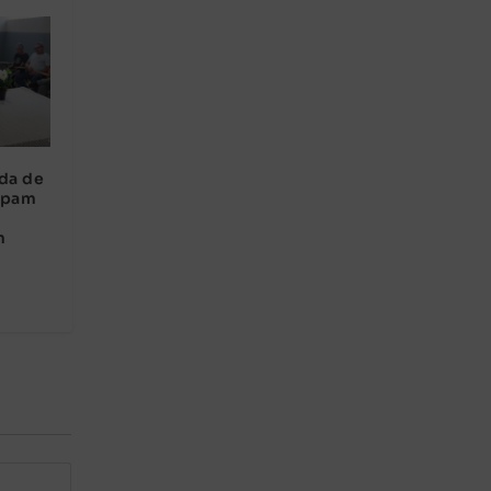
da de
ipam
m