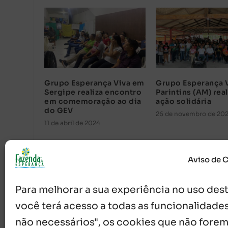
Grupo Esperança Viva em
Grupo Esperança 
Sergipe realiza encontro
Parintins (AM) real
em comemoração ao dia
ação solidária
do GEV
26 de novembro de 20
11 de abril de 2024
Aviso de 
Para melhorar a sua experiência no uso deste
você terá acesso a todas as funcionalidades
não necessários", os cookies que não forem