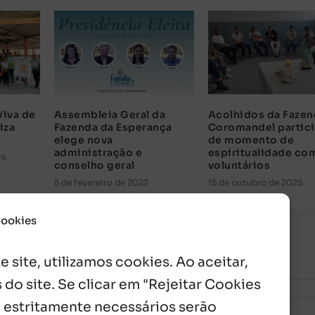
Viva de
Assembleia Geral da
Acolhidos da Fazen
iza
Fazenda da Esperança
Coromandel partic
elege nova
de momento de
administração e
espiritualidade co
24
conselho geral
voluntários
5 de fevereiro de 2022
15 de outubro de 2025
Cookies
 site, utilizamos cookies. Ao aceitar,
 do site. Se clicar em "Rejeitar Cookies
 estritamente necessários serão