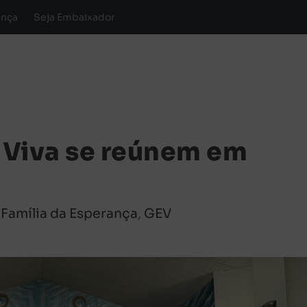
ança
Seja Embaixador
 Viva se reúnem em
|
Família da Esperança
,
GEV