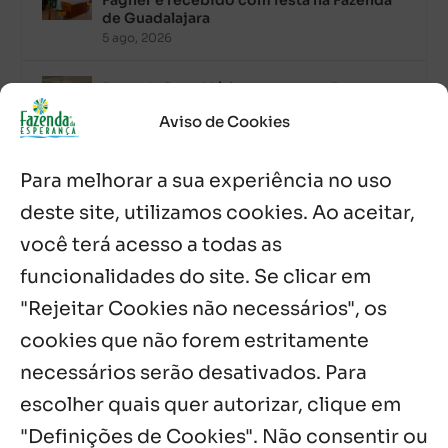
de Guadalajara
5 ago, 2026
Fazenda Dom Mário comemora 5 anos
com testemunhos e missa em São
Aviso de Cookies
Cristóvão
5 ago, 2026
Para melhorar a sua experiência no uso
Palavra Diária (05/08/2026)
deste site, utilizamos cookies. Ao aceitar,
5 ago, 2026
você terá acesso a todas as
funcionalidades do site. Se clicar em
Palavra Diária (04/08/2026)
4 ago, 2026
"Rejeitar Cookies não necessários", os
cookies que não forem estritamente
necessários serão desativados. Para
Notícias por Categoria
escolher quais quer autorizar, clique em
"Definições de Cookies". Não consentir ou