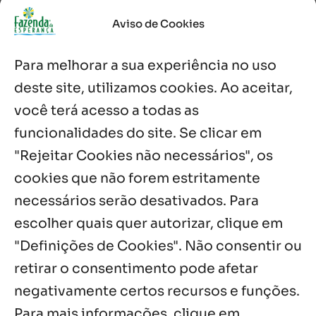
Aviso de Cookies
Após ordenação, Padre Raymundo
Fagner é recebido com festa na Fazenda
Para melhorar a sua experiência no uso
de Guadalajara
5 ago, 2026
deste site, utilizamos cookies. Ao aceitar,
você terá acesso a todas as
Fazenda Dom Mário comemora 5 anos
com testemunhos e missa em São
funcionalidades do site. Se clicar em
Cristóvão
"Rejeitar Cookies não necessários", os
5 ago, 2026
cookies que não forem estritamente
necessários serão desativados. Para
Notícias por Categoria
escolher quais quer autorizar, clique em
"Definições de Cookies". Não consentir ou
retirar o consentimento pode afetar
negativamente certos recursos e funções.
Próximos Eventos
Para mais informações, clique em