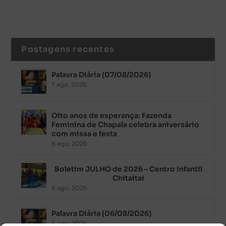
Postagens recentes
Palavra Diária (07/08/2026)
7 ago, 2026
Oito anos de esperança: Fazenda
Feminina de Chapala celebra aniversário
com missa e festa
6 ago, 2026
Boletim JULHO de 2026 – Centro Infantil
Chitaitai
6 ago, 2026
Palavra Diária (06/08/2026)
6 ago, 2026