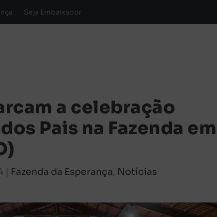
ança
Seja Embaixador
arcam a celebração
 dos Pais na Fazenda em
O)
4
|
Fazenda da Esperança
,
Notícias