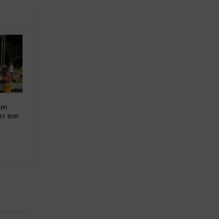
am
er em