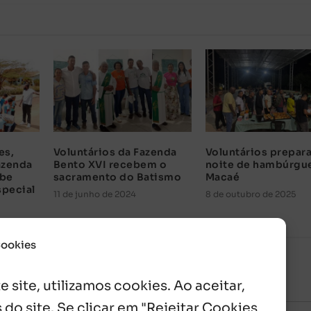
es,
Voluntários da Fazenda
Voluntários prepar
azenda
Bento XVI recebem o
noite de hambúrgu
ebe
sacramento do Batismo
Macaé
special
11 de junho de 2024
8 de outubro de 2025
Cookies
 site, utilizamos cookies. Ao aceitar,
 do site. Se clicar em "Rejeitar Cookies