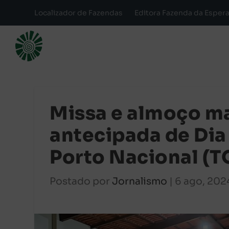
Localizador de Fazendas
Editora Fazenda da Esper
Missa e almoço m
antecipada de Dia
Porto Nacional (T
Postado por
Jornalismo
|
6 ago, 202