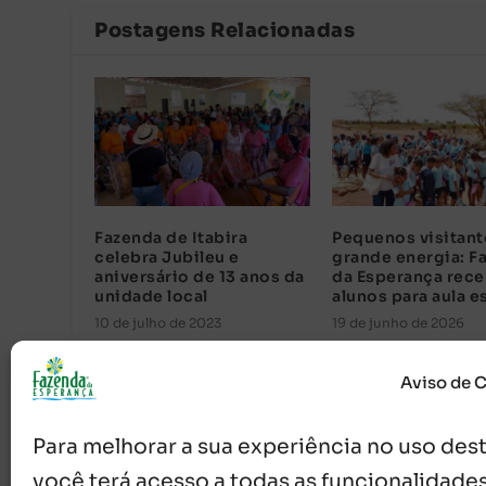
Postagens Relacionadas
Fazenda de Itabira
Pequenos visitant
celebra Jubileu e
grande energia: F
aniversário de 13 anos da
da Esperança rec
unidade local
alunos para aula e
10 de julho de 2023
19 de junho de 2026
Aviso de 
Para melhorar a sua experiência no uso deste
você terá acesso a todas as funcionalidades