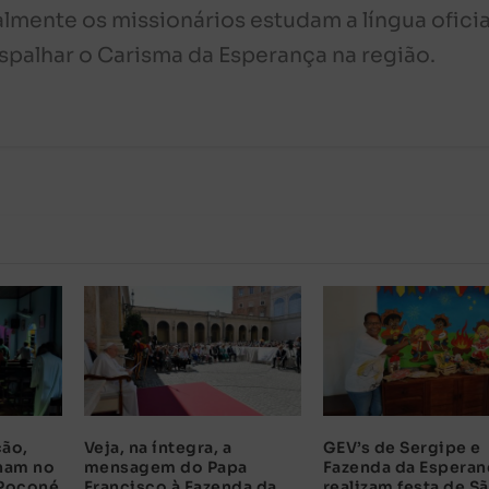
almente os missionários estudam a língua oficia
spalhar o Carisma da Esperança na região.
ão,
Veja, na íntegra, a
GEV’s de Sergipe e
ham no
mensagem do Papa
Fazenda da Esperan
 Poconé
Francisco à Fazenda da
realizam festa de S