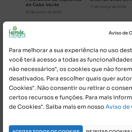
de Cabo Verde
11 de março de 2026
19 de junho de 2022
Aviso de 
Para melhorar a sua experiência no uso deste
você terá acesso a todas as funcionalidades
não necessários", os cookies que não forem
desativados. Para escolher quais quer autor
{}
[+]
Cookies". Não consentir ou retirar o cons
certos recursos e funções. Para mais infor
de Cookies". Saiba mais em nosso
Aviso de
0
COMENTÁRIOS
ACEITAR TODOS OS COOKIES
REJEITAR COOKIES