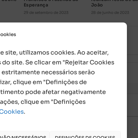
Esperança
João
29 de setembro de 2023
28 de junho de 2023
Cookies
 site, utilizamos cookies. Ao aceitar,
 do site. Se clicar em "Rejeitar Cookies
 estritamente necessários serão
izar, clique em "Definições de
entimento pode afetar negativamente
mações, clique em "Definições
 Cookies
.
 NÃO NECESSÁRIOS
DEFINIÇÕES DE COOKIES