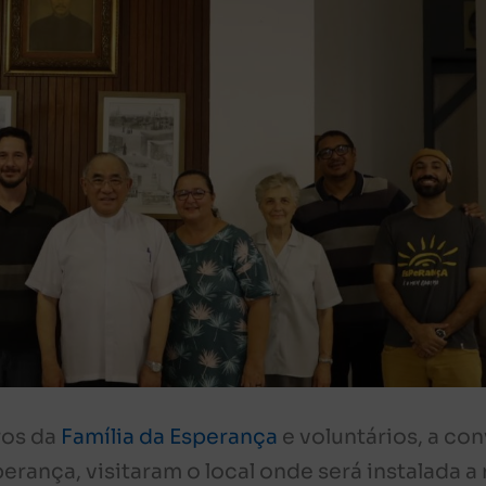
ros da
Família da Esperança
e voluntários, a con
erança, visitaram o local onde será instalada a