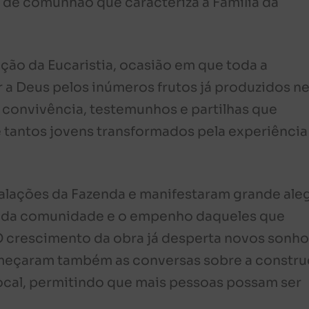
de comunhão que caracteriza a Família da
ão da Eucaristia, ocasião em que toda a
a Deus pelos inúmeros frutos já produzidos n
onvivência, testemunhos e partilhas que
 tantos jovens transformados pela experiência
talações da Fazenda e manifestaram grande aleg
 da comunidade e o empenho daqueles que
O crescimento da obra já desperta novos sonho
omeçaram também as conversas sobre a constr
cal, permitindo que mais pessoas possam ser