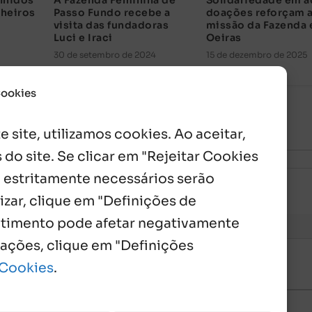
lhidos
A Fazenda Feminina de
Solidariedade em a
lheiros
Passo Fundo recebe a
doações reforçam 
visita das fundadoras
missão da Fazenda
Luci e Iraci
Oeiras
30 de setembro de 2024
15 de dezembro de 2025
Cookies
 site, utilizamos cookies. Ao aceitar,
 do site. Se clicar em "Rejeitar Cookies
 estritamente necessários serão
izar, clique em "Definições de
entimento pode afetar negativamente
mações, clique em "Definições
 Cookies
.