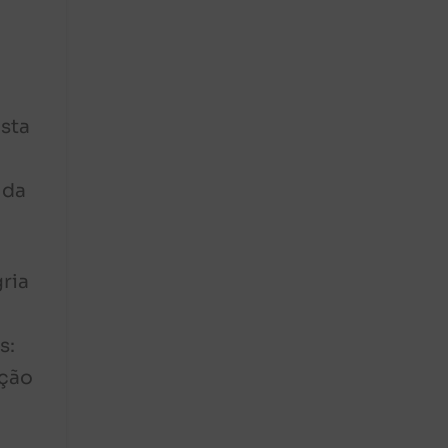
esta
 da
ria
s:
ução