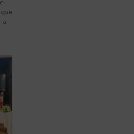
de
, que
, a