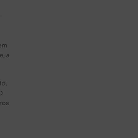
a
 em
e, a
io,
O
eros