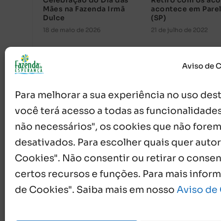
Celebração do Dia das
Retiro com os aco
Mães na Fazenda Irmã
acontece em Pare
Dulce
(SP)
18 de maio de 2026
21 de julho de 2022
Aviso de 
Para melhorar a sua experiência no uso deste
você terá acesso a todas as funcionalidades
não necessários", os cookies que não forem
desativados. Para escolher quais quer autor
Cookies". Não consentir ou retirar o cons
{}
[+]
certos recursos e funções. Para mais infor
de Cookies". Saiba mais em nosso
Aviso de
0
COMENTÁRIOS