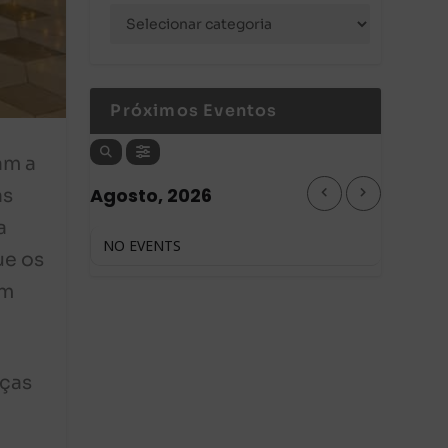
Próximos Eventos
am a
Agosto, 2026
as
a
NO EVENTS
ue os
em
nças