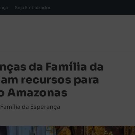
ança
Seja Embaixador
nças da Família da
am recursos para
do Amazonas
|
Família da Esperança