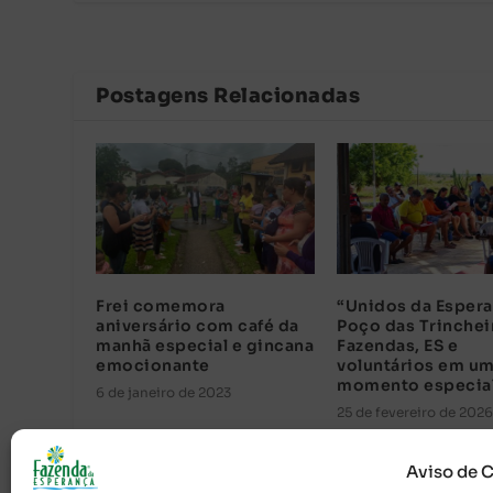
Postagens Relacionadas
Frei comemora
“Unidos da Espera
aniversário com café da
Poço das Trinchei
manhã especial e gincana
Fazendas, ES e
emocionante
voluntários em u
momento especia
6 de janeiro de 2023
25 de fevereiro de 2026
Aviso de 