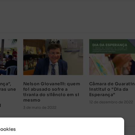
nça”,
Nelson Giovanelli: quem
Câmara de Guarati
ras une
foi abusado sofre a
institui o “Dia da
tirania do silêncio em si
Esperança”
m
mesmo
12 de dezembro de 2022
l
3 de maio de 2022
Cookies