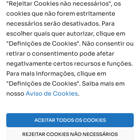
"Rejeitar Cookies não necessários", os
5 ago, 2026
cookies que não forem estritamente
necessários serão desativados. Para
Notícias por Categoria
escolher quais quer autorizar, clique em
"Definições de Cookies". Não consentir ou
retirar o consentimento pode afetar
negativamente certos recursos e funções.
Próximos Eventos
Para mais informações, clique em
"Definições de Cookies". Saiba mais em
nosso
Aviso de Cookies
.
Agosto, 2026
NO EVENTS
ACEITAR TODOS OS COOKIES
REJEITAR COOKIES NÃO NECESSÁRIOS
© 2026 Obra Social Nossa Senhora da Gloria - Fazenda