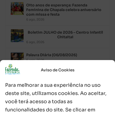
Oito anos de esperança: Fazenda
Feminina de Chapala celebra aniversário
com missa e festa
6 ago, 2026
Boletim JULHO de 2026 – Centro Infantil
Chitaitai
6 ago, 2026
Palavra Diária (06/08/2026)
6 ago, 2026
Aviso de Cookies
Após ordenação, Padre Raymundo
Fagner é recebido com festa na Fazenda
Para melhorar a sua experiência no uso
de Guadalajara
5 ago, 2026
deste site, utilizamos cookies. Ao aceitar,
você terá acesso a todas as
Fazenda Dom Mário comemora 5 anos
com testemunhos e missa em São
funcionalidades do site. Se clicar em
Cristóvão