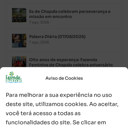
Es de Chapala celebram perseverança e
missão em encontro
7 ago, 2026
Palavra Diária (07/08/2026)
7 ago, 2026
Oito anos de esperança: Fazenda
Feminina de Chapala celebra aniversário
com missa e festa
6 ago, 2026
Aviso de Cookies
Boletim JULHO de 2026 – Centro Infantil
Para melhorar a sua experiência no uso
Chitaitai
6 ago, 2026
deste site, utilizamos cookies. Ao aceitar,
você terá acesso a todas as
Palavra Diária (06/08/2026)
6 ago, 2026
funcionalidades do site. Se clicar em