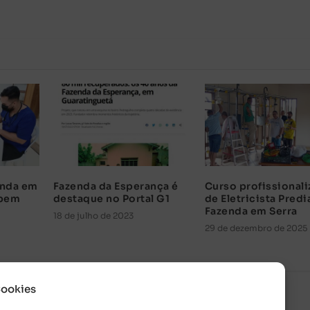
enda em
Fazenda da Esperança é
Curso profissionali
ebem
destaque no Portal G1
de Eletricista Predi
Fazenda em Serra
18 de julho de 2023
29 de dezembro de 2025
Cookies