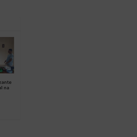
zante
al na