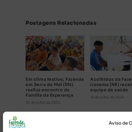
Postagens Relacionadas
Em clima festivo, Fazenda
Acolhidos da Faz
em Serra do Mel (RN)
Iracema (RR) rec
realiza encontro da
equipe de saúde
Família da Esperança
15 de julho de 2024
10 de julho de 2024
Aviso de 