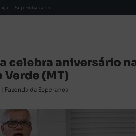
ança
Seja Embaixador
a celebra aniversário n
 Verde (MT)
3
|
Fazenda da Esperança