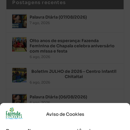
Postagens recentes
Palavra Diária (07/08/2026)
7 ago, 2026
Oito anos de esperança: Fazenda
Feminina de Chapala celebra aniversário
com missa e festa
6 ago, 2026
Boletim JULHO de 2026 – Centro Infantil
Chitaitai
6 ago, 2026
Palavra Diária (06/08/2026)
6 ago, 2026
Aviso de Cookies
Após ordenação, Padre Raymundo
Fagner é recebido com festa na Fazenda