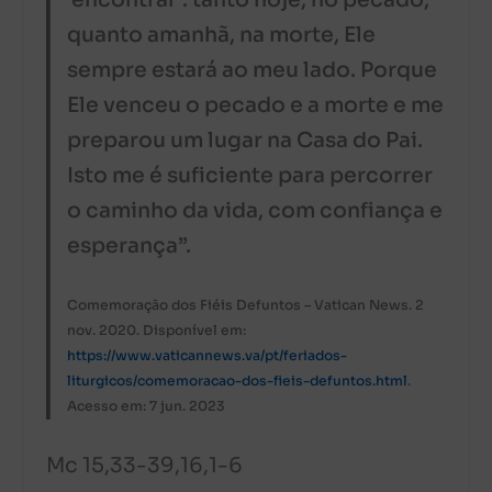
‘encontrar’: tanto hoje, no pecado,
quanto amanhã, na morte, Ele
sempre estará ao meu lado. Porque
Ele venceu o pecado e a morte e me
preparou um lugar na Casa do Pai.
Isto me é suficiente para percorrer
o caminho da vida, com confiança e
esperança”.
Comemoração dos Fiéis Defuntos – Vatican News. 2
nov. 2020. Disponível em:
https://www.vaticannews.va/pt/feriados-
liturgicos/comemoracao-dos-fieis-defuntos.html
.
Acesso em: 7 jun. 2023
Mc 15,33-39,16,1-6