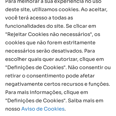
Para melhorar a sua experiência no uso
de Guadalajara
5 ago, 2026
deste site, utilizamos cookies. Ao aceitar,
você terá acesso a todas as
Fazenda Dom Mário comemora 5 anos
com testemunhos e missa em São
funcionalidades do site. Se clicar em
Cristóvão
"Rejeitar Cookies não necessários", os
5 ago, 2026
cookies que não forem estritamente
necessários serão desativados. Para
Notícias por Categoria
escolher quais quer autorizar, clique em
"Definições de Cookies". Não consentir ou
retirar o consentimento pode afetar
negativamente certos recursos e funções.
Próximos Eventos
Para mais informações, clique em
"Definições de Cookies". Saiba mais em
nosso
Aviso de Cookies
.
Agosto, 2026