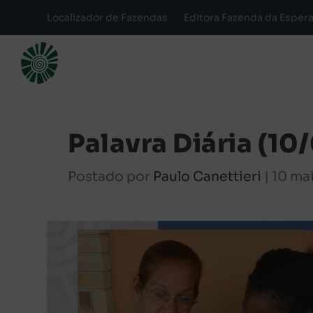
Localizador de Fazendas
Editora Fazenda da Esper
Palavra Diária (1
Postado por
Paulo Canettieri
|
10 ma