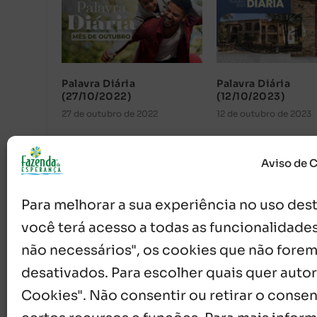
Palavra Diária
Palavra Diária
(27/10/2022)
(12/10/2023)
27 de outubro de 2022
12 de outubro de 2023
Aviso de 
Para melhorar a sua experiência no uso deste
você terá acesso a todas as funcionalidades
não necessários", os cookies que não forem
desativados. Para escolher quais quer autor
{}
[+]
Cookies". Não consentir ou retirar o cons