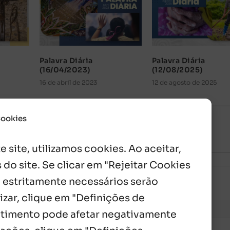
Palavra Diária
Palavra Diária
(16/04/2023)
(12/08/2025)
16 de abril de 2023
12 de agosto de 2025
Cookies
 site, utilizamos cookies. Ao aceitar,
 do site. Se clicar em "Rejeitar Cookies
 estritamente necessários serão
izar, clique em "Definições de
entimento pode afetar negativamente