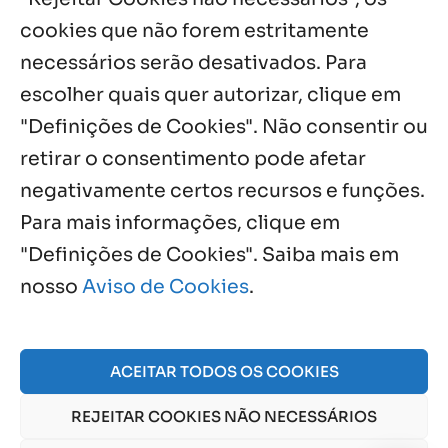
cookies que não forem estritamente
necessários serão desativados. Para
Notícias por Categoria
escolher quais quer autorizar, clique em
"Definições de Cookies". Não consentir ou
retirar o consentimento pode afetar
negativamente certos recursos e funções.
Próximos Eventos
Para mais informações, clique em
"Definições de Cookies". Saiba mais em
nosso
Aviso de Cookies
.
Agosto, 2026
NO EVENTS
ACEITAR TODOS OS COOKIES
REJEITAR COOKIES NÃO NECESSÁRIOS
© 2026 Obra Social Nossa Senhora da Gloria - Fazenda