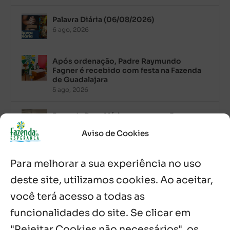
Palavra Diária (06/08/2026)
6 ago, 2026
Após ordenação, Padre Raymundo
Fagner é recebido com festa na Fazenda
de Guadalajara
5 ago, 2026
Fazenda Dom Mário comemora 5 anos
com testemunhos e missa em São
Aviso de Cookies
Cristóvão
5 ago, 2026
Para melhorar a sua experiência no uso
Palavra Diária (05/08/2026)
deste site, utilizamos cookies. Ao aceitar,
5 ago, 2026
você terá acesso a todas as
funcionalidades do site. Se clicar em
Palavra Diária (04/08/2026)
4 ago, 2026
"Rejeitar Cookies não necessários", os