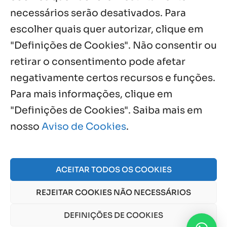
necessários serão desativados. Para
Notícias por Categoria
escolher quais quer autorizar, clique em
"Definições de Cookies". Não consentir ou
retirar o consentimento pode afetar
negativamente certos recursos e funções.
Próximos Eventos
Para mais informações, clique em
"Definições de Cookies". Saiba mais em
nosso
Aviso de Cookies
.
Agosto, 2026
NO EVENTS
ACEITAR TODOS OS COOKIES
REJEITAR COOKIES NÃO NECESSÁRIOS
© 2026 Obra Social Nossa Senhora da Gloria - Fazenda
da Esperança. CNPJ: 48555775000150 |
Aviso de Cookies
DEFINIÇÕES DE COOKIES
e
Aviso de Privacidade