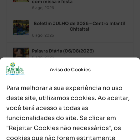
com missa e festa
6 ago, 2026
Boletim JULHO de 2026 – Centro Infantil
Chitaitai
6 ago, 2026
Palavra Diária (06/08/2026)
6 ago, 2026
Aviso de Cookies
Após ordenação, Padre Raymundo
Fagner é recebido com festa na Fazenda
Para melhorar a sua experiência no uso
de Guadalajara
5 ago, 2026
deste site, utilizamos cookies. Ao aceitar,
você terá acesso a todas as
Fazenda Dom Mário comemora 5 anos
com testemunhos e missa em São
funcionalidades do site. Se clicar em
Cristóvão
"Rejeitar Cookies não necessários", os
5 ago, 2026
cookies que não forem estritamente