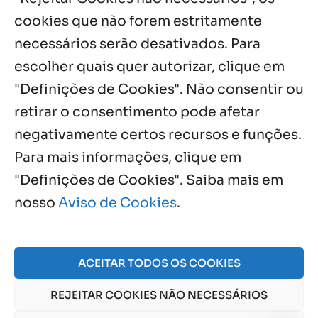
cookies que não forem estritamente
necessários serão desativados. Para
Notícias por Categoria
escolher quais quer autorizar, clique em
"Definições de Cookies". Não consentir ou
retirar o consentimento pode afetar
negativamente certos recursos e funções.
Próximos Eventos
Para mais informações, clique em
"Definições de Cookies". Saiba mais em
nosso
Aviso de Cookies
.
Agosto, 2026
NO EVENTS
ACEITAR TODOS OS COOKIES
REJEITAR COOKIES NÃO NECESSÁRIOS
© 2026 Obra Social Nossa Senhora da Gloria - Fazenda