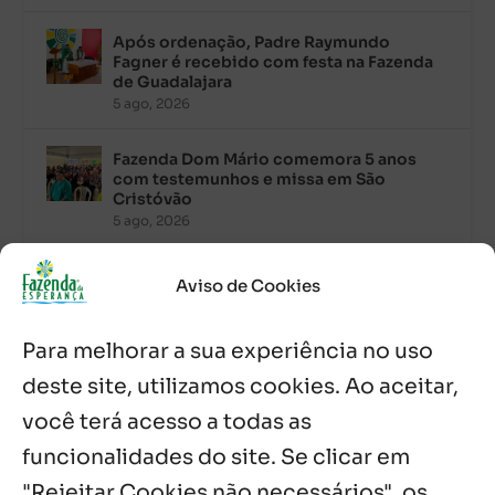
Após ordenação, Padre Raymundo
Fagner é recebido com festa na Fazenda
de Guadalajara
5 ago, 2026
Fazenda Dom Mário comemora 5 anos
com testemunhos e missa em São
Cristóvão
5 ago, 2026
Palavra Diária (05/08/2026)
Aviso de Cookies
5 ago, 2026
Para melhorar a sua experiência no uso
Palavra Diária (04/08/2026)
deste site, utilizamos cookies. Ao aceitar,
4 ago, 2026
você terá acesso a todas as
funcionalidades do site. Se clicar em
Palavra de Vida (Agosto de 2026)
3 ago, 2026
"Rejeitar Cookies não necessários", os