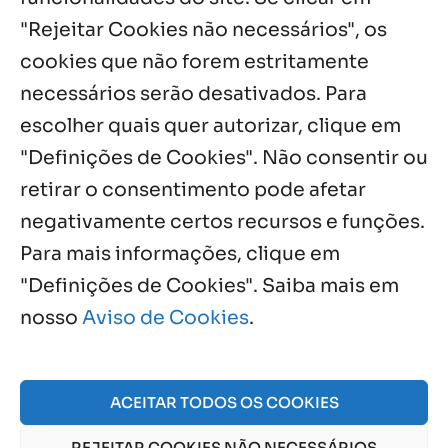
7 ago, 2026
"Rejeitar Cookies não necessários", os
cookies que não forem estritamente
necessários serão desativados. Para
Notícias por Categoria
escolher quais quer autorizar, clique em
"Definições de Cookies". Não consentir ou
retirar o consentimento pode afetar
negativamente certos recursos e funções.
Próximos Eventos
Para mais informações, clique em
"Definições de Cookies". Saiba mais em
nosso
Aviso de Cookies
.
Agosto, 2026
NO EVENTS
ACEITAR TODOS OS COOKIES
REJEITAR COOKIES NÃO NECESSÁRIOS