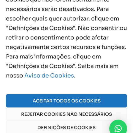
Notícias por Categoria
necessários serão desativados. Para
escolher quais quer autorizar, clique em
"Definições de Cookies". Não consentir ou
retirar o consentimento pode afetar
Próximos Eventos
negativamente certos recursos e funções.
Para mais informações, clique em
"Definições de Cookies". Saiba mais em
Agosto, 2026
nosso
Aviso de Cookies
.
NO EVENTS
ACEITAR TODOS OS COOKIES
© 2026 Obra Social Nossa Senhora da Gloria - Fazenda
REJEITAR COOKIES NÃO NECESSÁRIOS
da Esperança. CNPJ: 48555775000150 |
Aviso de Cookies
e
Aviso de Privacidade
DEFINIÇÕES DE COOKIES