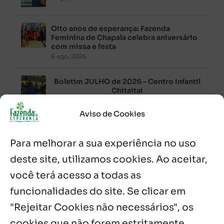
Oito anos de esperança: Fazenda
Feminina de Chapala celebra aniversário
com missa e festa
6 ago, 2026
Boletim JULHO de 2026 – Centro Infantil
Chitaitai
6 ago, 2026
Aviso de Cookies
Palavra Diária (06/08/2026)
6 ago, 2026
Para melhorar a sua experiência no uso
deste site, utilizamos cookies. Ao aceitar,
Após ordenação, Padre Raymundo
você terá acesso a todas as
Fagner é recebido com festa na Fazenda
de Guadalajara
funcionalidades do site. Se clicar em
5 ago, 2026
"Rejeitar Cookies não necessários", os
cookies que não forem estritamente